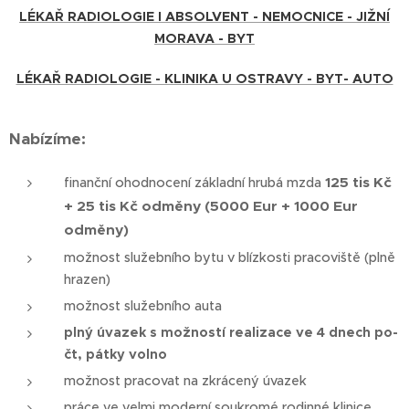
LÉKAŘ RADIOLOGIE I ABSOLVENT - NEMOCNICE - JIŽNÍ
MORAVA - BYT
LÉKAŘ RADIOLOGIE - KLINIKA U OSTRAVY - BYT- AUTO
Nabízíme:
125 tis Kč
finanční ohodnocení základní hrubá mzda
+ 25 tis Kč odměny (5000 Eur + 1000 Eur
odměny)
možnost služebního bytu v blízkosti pracoviště (plně
hrazen)
možnost služebního auta
plný úvazek s možností realizace ve 4 dnech po-
čt, pátky volno
možnost pracovat na zkrácený úvazek
práce ve velmi moderní soukromé rodinné klinice,