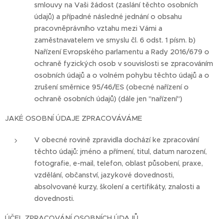
smlouvy na Vaši žádost (zaslání těchto osobních
údajů) a případné následné jednání o obsahu
pracovněprávního vztahu mezi Vámi a
zaměstnavatelem ve smyslu čl. 6 odst. 1 písm. b)
Nařízení Evropského parlamentu a Rady 2016/679 o
ochraně fyzických osob v souvislosti se zpracováním
osobních údajů a o volném pohybu těchto údajů a o
zrušení směrnice 95/46/ES (obecné nařízení o
ochraně osobních údajů) (dále jen "nařízení")
JAKÉ OSOBNÍ ÚDAJE ZPRACOVÁVÁME
V obecné rovině zpravidla dochází ke zpracování
těchto údajů: jméno a přímení, titul, datum narození,
fotografie, e-mail, telefon, oblast působení, praxe,
vzdělání, občanství, jazykové dovednosti,
absolvované kurzy, školení a certifikáty, znalosti a
dovednosti.
ÚČEL ZPRACOVÁNÍ OSOBNÍCH ÚDAJŮ