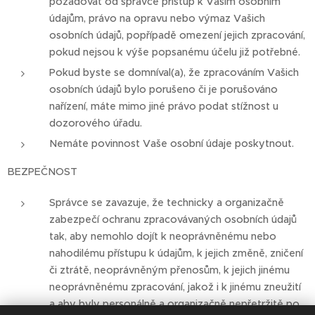
požadovat od správce přístup k Vašim osobním
údajům, právo na opravu nebo výmaz Vašich
osobních údajů, popřípadě omezení jejich zpracování,
pokud nejsou k výše popsanému účelu již potřebné.
Pokud byste se domníval(a), že zpracováním Vašich
osobních údajů bylo porušeno či je porušováno
nařízení, máte mimo jiné právo podat stížnost u
dozorového úřadu.
Nemáte povinnost Vaše osobní údaje poskytnout.
BEZPEČNOST
Správce se zavazuje, že technicky a organizačně
zabezpečí ochranu zpracovávaných osobních údajů
tak, aby nemohlo dojít k neoprávněnému nebo
nahodilému přístupu k údajům, k jejich změně, zničení
či ztrátě, neoprávněným přenosům, k jejich jinému
neoprávněnému zpracování, jakož i k jinému zneužití
a aby byly personálně a organizačně nepřetržitě po