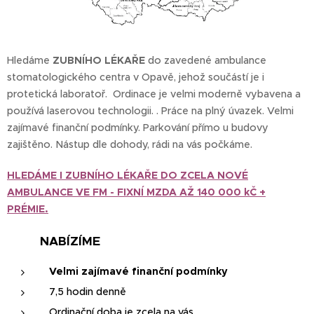
Hledáme
ZUBNÍHO LÉKAŘE
do zavedené ambulance
stomatologického centra v Opavě, jehož součástí je i
protetická laboratoř. Ordinace je velmi moderně vybavena a
používá laserovou technologii. . Práce na plný úvazek. Velmi
zajímavé finanční podmínky. Parkování přímo u budovy
zajištěno. Nástup dle dohody, rádi na vás počkáme.
HLEDÁME I ZUBNÍHO LÉKAŘE DO ZCELA NOVÉ
AMBULANCE VE FM - FIXNÍ MZDA AŽ 140 000 kČ +
PRÉMIE.
💰 NABÍZÍME
Velmi zajímavé finanční podmínky
7,5 hodin denně
Ordinační doba je zcela na vás