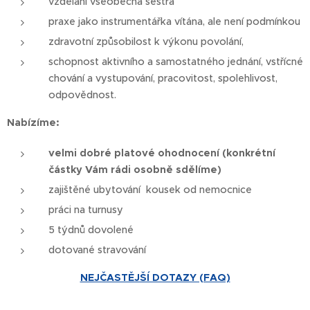
vzdělání všeobecná sestra
praxe jako instrumentářka vítána, ale není podmínkou
zdravotní způsobilost k výkonu povolání,
schopnost aktivního a samostatného jednání, vstřícné
chování a vystupování, pracovitost, spolehlivost,
odpovědnost.
Nabízíme:
velmi dobré platové ohodnocení (konkrétní
částky Vám rádi osobně sdělíme)
zajištěné ubytování kousek od nemocnice
práci na turnusy
5 týdnů dovolené
dotované stravování
NEJČASTĚJŠÍ DOTAZY (FAQ)