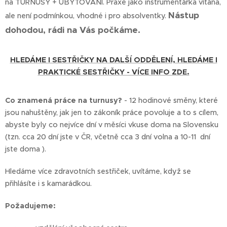
na TURNUSY + UBYTOVÁNÍ. Praxe jako instrumentářka vítána,
Nástup
ale není podmínkou, vhodné i pro absolventky.
dohodou, rádi na Vás počkáme.
HLEDÁME I SESTŘIČKY NA DALŠÍ ODDĚLENÍ, HLEDÁME I
PRAKTICKÉ SESTŘIČKY - VÍCE INFO ZDE.
Co znamená práce na turnusy?
- 12 hodinové směny, které
jsou nahuštěny, jak jen to zákoník práce povoluje a to s cílem,
abyste byly co nejvíce dní v měsíci vkuse doma na Slovensku
(tzn. cca 20 dní jste v ČR, včetně cca 3 dní volna a 10-11 dní
jste doma ).
Hledáme více zdravotních sestřiček, uvítáme, když se
přihlásíte i s kamarádkou.
Požadujeme: