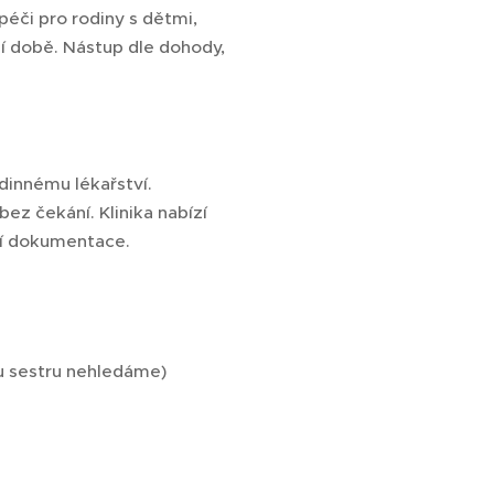
péči pro rodiny s dětmi,
í době. Nástup dle dohody,
odinnému lékařství.
ez čekání. Klinika nabízí
ení dokumentace.
u sestru nehledáme)