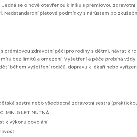
. Jedná se o nově otevřenou kliniku s prémiovou zdravotní 
ví. Nadstandardní platové podmínky s nárůstem po zkušebn
í s prémiovou zdravotní péči pro rodiny s dětmi, návrat k r
míru bez limitů a omezení. Vyšetření a péče probíhá vždy b
í dětí během vyšetření rodičů, dopravu k lékaři nebo vyříz
dětská sestra nebo všeobecná zdravotní sestra (prakticko
I MIN. 5 LET NUTNÁ
st k výkonu povolání
hlivost