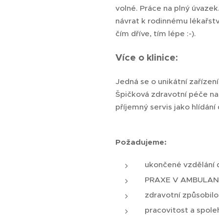
volné. Práce na plný úvazek
návrat k rodinnému lékařst
čím dříve, tím lépe :-).
Více o klinice:
Jedná se o unikátní zařízen
Špičková zdravotní péče na 
příjemný servis jako hlídán
Požadujeme:
ukončené vzdělání 
PRAXE V AMBULANC
zdravotní způsobilo
pracovitost a spole