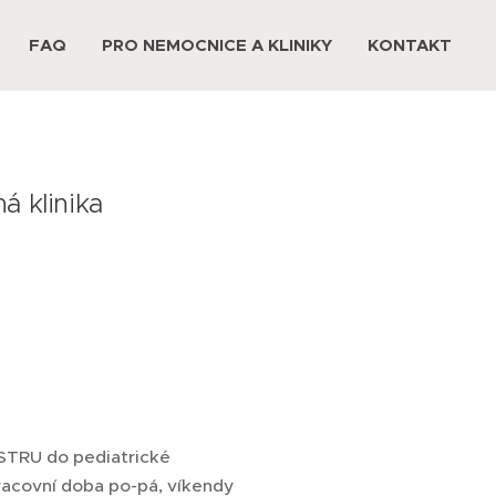
FAQ
PRO NEMOCNICE A KLINIKY
KONTAKT
á klinika
STRU do pediatrické
covní doba po-pá, víkendy