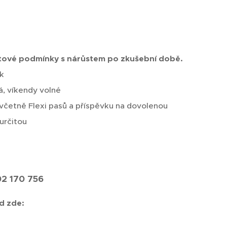
tové podmínky s nárůstem po zkušební době.
k
, víkendy volné
včetně Flexi pasů a příspěvku na dovolenou
určitou
02 170 756
d zde: