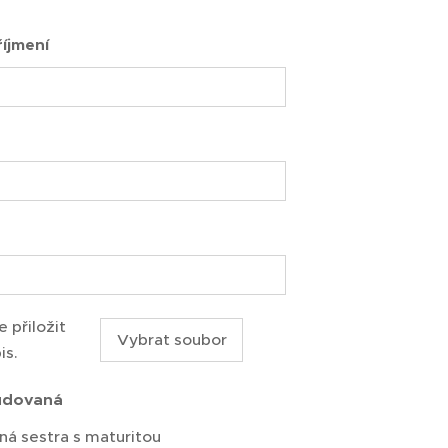
íjmení
 přiložit
Vybrat soubor
is.
udovaná
á sestra s maturitou