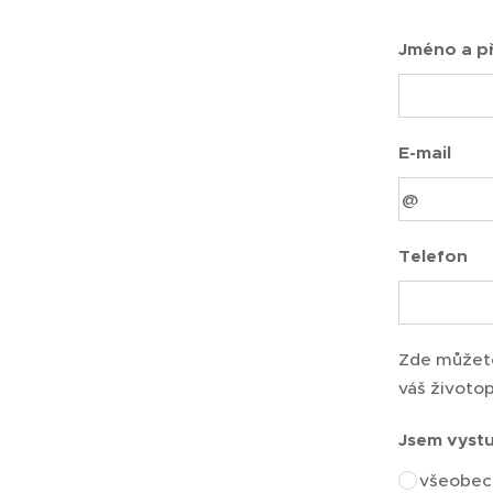
Jméno a př
E-mail
Telefon
Zde můžete
váš životop
Jsem vyst
všeobecn