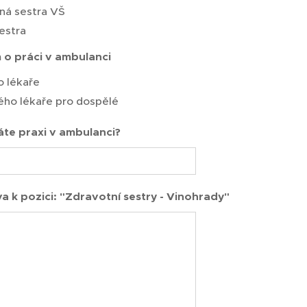
ná sestra VŠ
estra
o práci v ambulanci
 lékaře
ého lékaře pro dospělé
máte praxi v ambulanci?
a k pozici: "Zdravotní sestry - Vinohrady"