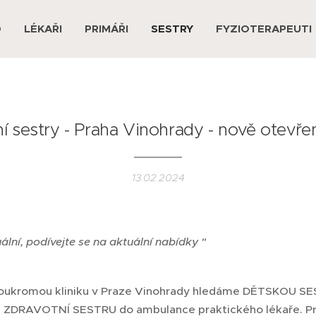
D
LÉKAŘI
PRIMÁŘI
SESTRY
FYZIOTERAPEUTI
í sestry - Praha Vinohrady - nově otevřen
13.02.2024
uální, podívejte se na aktuální nabídky "
soukromou kliniku v Praze Vinohrady hledáme DĚTSKOU SE
DRAVOTNÍ SESTRU do ambulance praktického lékaře. Pra