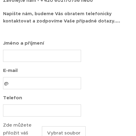
Zavolejte nám - + 420 602170756 nebo
Napište nám, budeme Vás obratem telefonicky
kontaktovat a zodpovíme Vaše případné dotazy....
Jméno a příjmení
E-mail
Telefon
Zde můžete
přiložit váš
Vybrat soubor