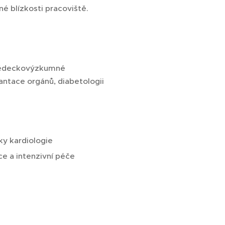
é blízkosti pracoviště.
a vědeckovýzkumné
antace orgánů, diabetologii
ky kardiologie
ce a intenzivní péče