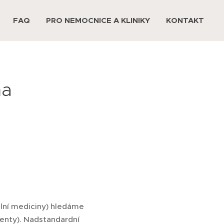
FAQ
PRO NEMOCNICE A KLINIKY
KONTAKT
ha
ální mediciny) hledáme
enty). Nadstandardní