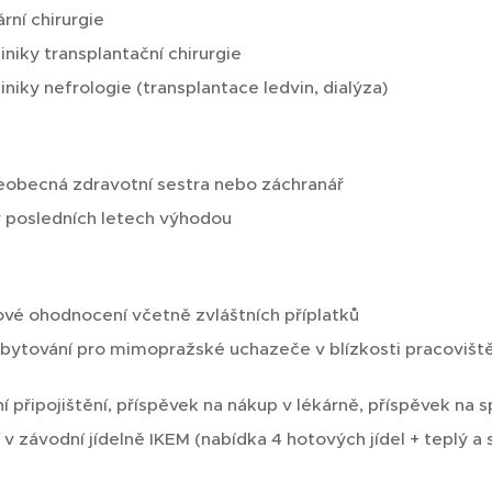
ární chirurgie
niky transplantační chirurgie
niky nefrologie (transplantace ledvin, dialýza)
šeobecná zdravotní sestra nebo záchranář
v posledních letech výhodou
vé ohodnocení včetně zvláštních příplatků
bytování pro mimopražské uchazeče v blízkosti pracovišt
í připojištění, příspěvek na nákup v lékárně, příspěvek na sp
v závodní jídelně IKEM (nabídka 4 hotových jídel + teplý a 