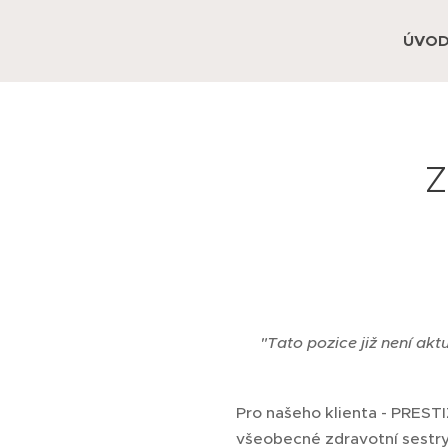
ÚVO
Z
❌
"Tato pozice již není akt
Pro našeho klienta - PREST
všeobecné zdravotní sestr