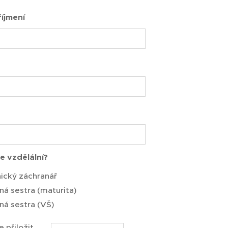
íjmení
še vzdělální?
ický záchranář
á sestra (maturita)
á sestra (VŠ)
 přiložit