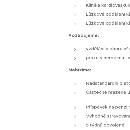
Klinika kardiovaskul
Lůžkové oddělení Kli
Lůžkové oddělení Kli
Požadujeme:
vzdělání v oboru v
praxe v nemocnici 
Nabízíme:
Nadstandardní plato
Částečně hrazené u
Příspěvek na penzijn
Výhodné stravování 
5 týdnů dovolené.