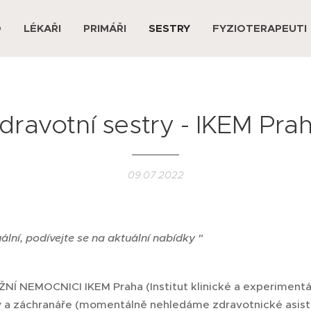
D
LÉKAŘI
PRIMÁŘI
SESTRY
FYZIOTERAPEUTI
dravotní sestry - IKEM Pra
09.07.2022
uální, podívejte se na aktuální nabídky "
IŽNÍ NEMOCNICI IKEM Praha (Institut klinické a experiment
y a záchranáře (momentálně nehledáme zdravotnické asist