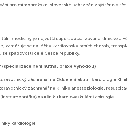
ání pro mimopražské, slovenské uchazeče zajištěno v těsn
entální medicíny je největší superspecializované klinické 
e, zaměřuje se na léčbu kardiovaskulárních chorob, transpl
 se spádovostí celé České republiky.
 (specializace není nutná, praxe výhodou)
ravotnický záchranář na Oddělení akutní kardiologie Klini
ravotnický záchranář na Kliniku anesteziologie, resuscita
(instrumentářka) na Kliniku kardiovaskulární chirurgie
iniky kardiologie