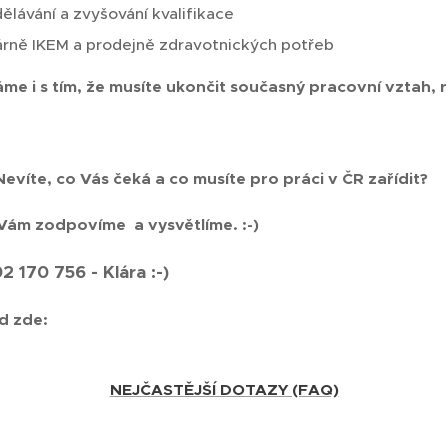
ělávání a zvyšování kvalifikace
árně IKEM a prodejně zdravotnických potřeb
e i s tím, že musíte ukončit současný pracovní vztah, r
víte, co Vás čeká a co musíte pro práci v ČR zařídit?
Vám zodpovíme a vysvětlíme. :-)
 170 756 - Klára :-)
d zde:
NEJČASTĚJŠÍ DOTAZY (FAQ)