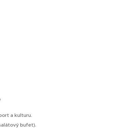
ě
ort a kulturu.
salátový bufet).