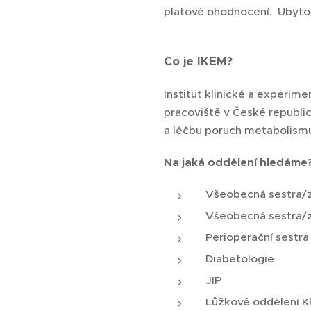
platové ohodnocení. Ubytov
Co je IKEM?
Institut klinické a experim
pracoviště v České republic
a léčbu poruch metabolismu
Na jaká oddělení hledáme?
Všeobecná sestra/zd
Všeobecná sestra/zd
Perioperační sestra 
Diabetologie
JIP
Lůžkové oddělení Kl