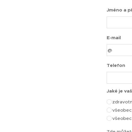
Jméno a př
E-mail
Telefon
Jaké je va
zdravotn
všeobecn
všeobecn
Zde můžete