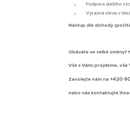
Podpora dalšího vzd
Výrazná sleva v lék
Nástup dle dohody (počítám
Obáváte se velké změny? Ne
Vše s Vámi projdeme, vše 
+420 602
Zavolejte nám na
nebo nás kontaktujte ihne