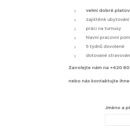
velmi dobré plato
zajištěné ubytování
práci na turnusy
hlavní pracovní po
5 týdnů dovolené
dotované stravován
Zavolejte nám na
+420 60
nebo nás kontaktujte ihne
Jméno a př