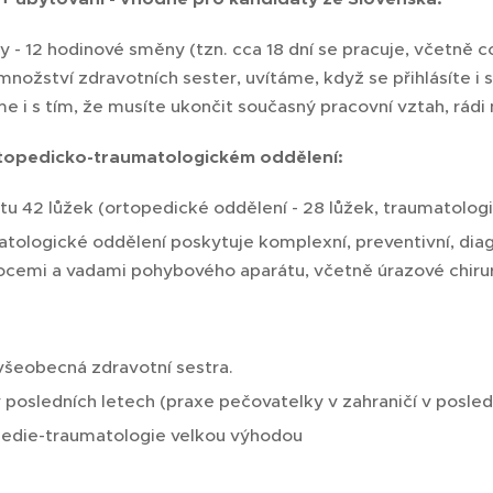
- 12 hodinové směny (tzn. cca 18 dní se pracuje, včetně cca
množství zdravotních sester, uvítáme, když se přihlásíte i
 i s tím, že musíte ukončit současný pracovní vztah, rádi 
rtopedicko-traumatologickém oddělení:
u 42 lůžek (ortopedické oddělení - 28 lůžek, traumatologic
tologické oddělení poskytuje komplexní, preventivní, dia
ocemi a vadami pohybového aparátu, včetně úrazové chiru
všeobecná zdravotní sestra.
 posledních letech (praxe pečovatelky v zahraničí v posled
pedie-traumatologie velkou výhodou