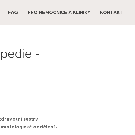
FAQ
PRO NEMOCNICE A KLINIKY
KONTAKT
pedie -
dravotní sestry
umatologické oddělení .