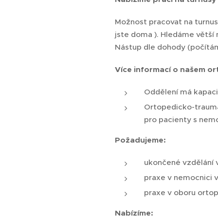
Možnost pracovat na turnusy 
jste doma ). Hledáme větší 
Nástup dle dohody (počítáme
Více informací o našem o
Oddělení má kapacit
Ortopedicko-trauma
pro pacienty s nem
Požadujeme:
ukončené vzdělání 
praxe v nemocnici v
praxe v oboru orto
Nabízíme: