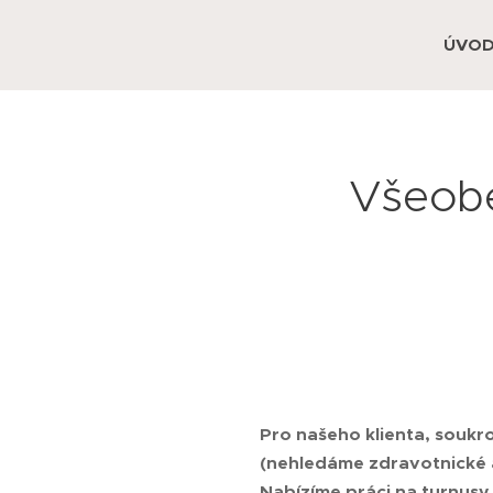
ÚVO
Všeobe
Pro našeho klienta, souk
(nehledáme zdravotnické a
Nabízíme práci na turnusy