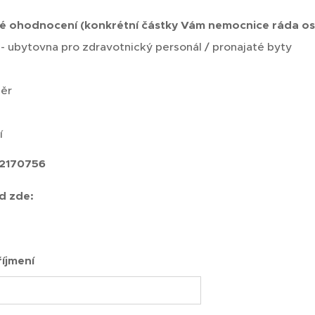
vé ohodnocení (konkrétní částky Vám nemocnice ráda os
 - ubytovna pro zdravotnický personál / pronajaté byty
měr
í
2170756
d zde:
íjmení