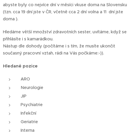
abyste byly co nejvíce dní v měsíci vkuse doma na Slovensku
(tzn. cca 19 dní jste v ČR, včetně cca 2 dní volna a 11 dní jste
doma ).
Hledáme větší množství zdravotních sester, uvítáme, když se
přihlásíte i s kamarádkou.
Nástup dle dohody (počítáme i s tím, že musíte ukončit
současný pracovní vztah, rádi na Vás počkáme:-)).
Hledané pozice
ARO
Neurologie
JIP
Psychiatrie
Infekční
Geriatrie
Interna