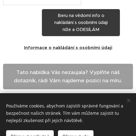
Beru na vědomí info o
nakládání s osobními údaji
níže a ODESÍLÁM
Informace o nakládání s osobními údaji
Tato nabídka Vás nezaujala? Vyplňte náš
dotazník, rádi Vám najdeme pozici na míru.
Share
Používáme cookies, abychom zajistili správné fungování a
bezpečnost našich stránek. Tím vám můžeme zajistit tu
nejlepší zkušenost při jejich návštěvě.