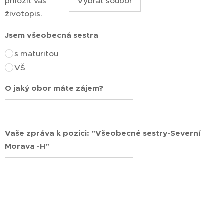
přiložit váš
Vybrat soubor
životopis.
Jsem všeobecná sestra
s maturitou
VŠ
O jaký obor máte zájem?
Vaše zpráva k pozici: "Všeobecné sestry-Severní
Morava -H"