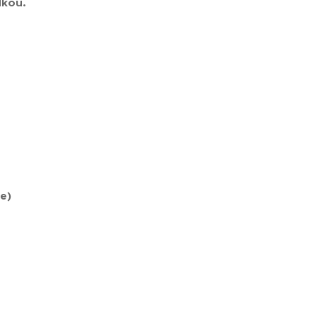
dkou.
e)