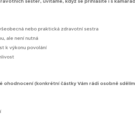
avotních sester, uvítáme, když se přihlásíte i s kamará
všeobecná nebo praktická zdravotní sestra
u, ale není nutná
st k výkonu povolání
hlivost
é ohodnocení (konkrétní částky Vám rádi osobně sdělím
í