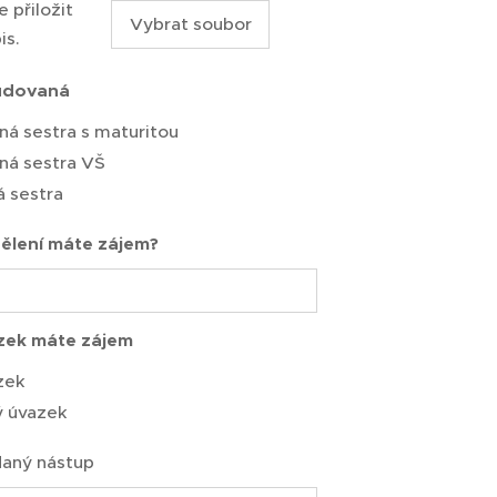
 přiložit
Vybrat soubor
is.
udovaná
á sestra s maturitou
ná sestra VŠ
á sestra
ělení máte zájem?
zek máte zájem
zek
ý úvazek
aný nástup