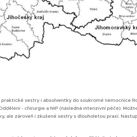
 praktické sestry i absolventky do soukromé nemocnice 
Oddělení - chirurgie a NIP (následná intenzivní péče). Mož
ky, ale zároveň i zkušené sestry s dlouholetou praxí. Nástu