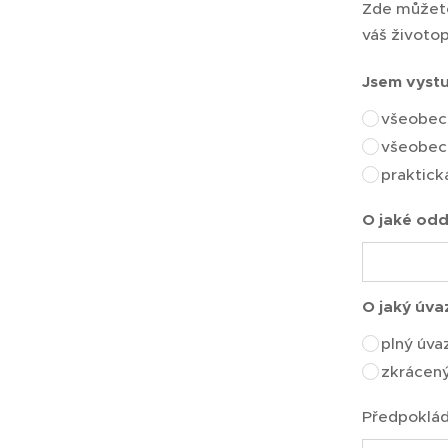
Zde můžete
váš životop
Jsem vyst
všeobecn
všeobec
praktick
O jaké odd
O jaký úva
plný úva
zkrácen
Předpoklád