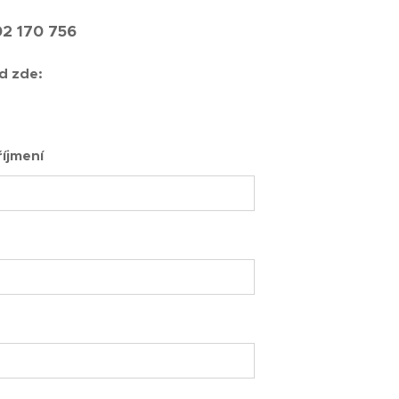
02 170 756
d zde:
íjmení