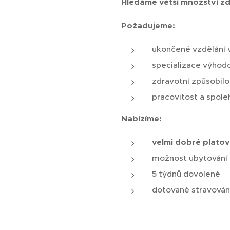
Hledáme větší množství zdr
Požadujeme:
ukončené vzdělání 
specializace výhodo
zdravotní způsobilo
pracovitost a spole
Nabízíme:
velmi dobré platov
možnost ubytování
5 týdnů dovolené
dotované stravován