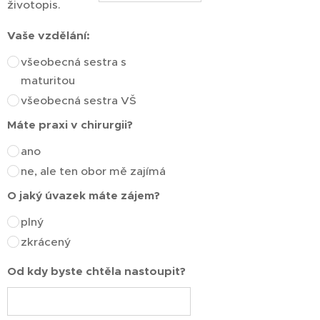
životopis.
Vaše vzdělání:
všeobecná sestra s
maturitou
všeobecná sestra VŠ
Máte praxi v chirurgii?
ano
ne, ale ten obor mě zajímá
O jaký úvazek máte zájem?
plný
zkrácený
Od kdy byste chtěla nastoupit?