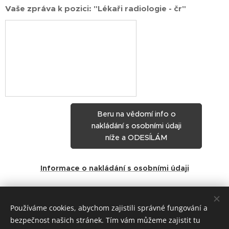
Vaše zpráva k pozici: "Lékaři radiologie - čr"
Beru na vědomí info o
nakládání s osobními údaji
níže a ODESÍLÁM
Informace o nakládání s osobními údaji
Share
Používáme cookies, abychom zajistili správné fungování a
bezpečnost našich stránek. Tím vám můžeme zajistit tu