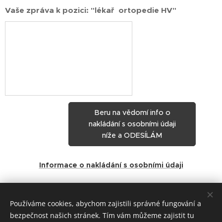
Vaše zpráva k pozici: "lékař ortopedie HV"
Beru na vědomí info o
nakládání s osobními údaji
níže a ODESÍLÁM
Informace o nakládání s osobními údaji
Share
Používáme cookies, abychom zajistili správné fungování a
bezpečnost našich stránek. Tím vám můžeme zajistit tu