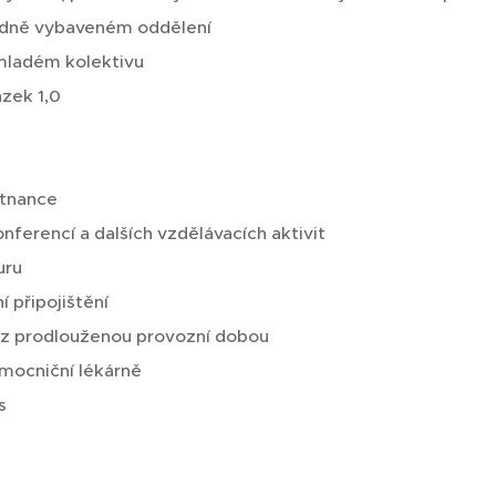
rdně vybaveném oddělení
 mladém kolektivu
zek 1,0
stnance
nferencí a dalších vzdělávacích aktivit
uru
í připojištění
 z prodlouženou provozní dobou
mocniční lékárně
s