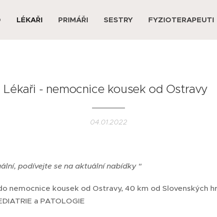
D
LÉKAŘI
PRIMÁŘI
SESTRY
FYZIOTERAPEUTI
Lékaři - nemocnice kousek od Ostravy
04.01.2022
uální, podívejte se na aktuální nabídky "
do nemocnice kousek od Ostravy, 40 km od Slovenských 
EDIATRIE a PATOLOGIE