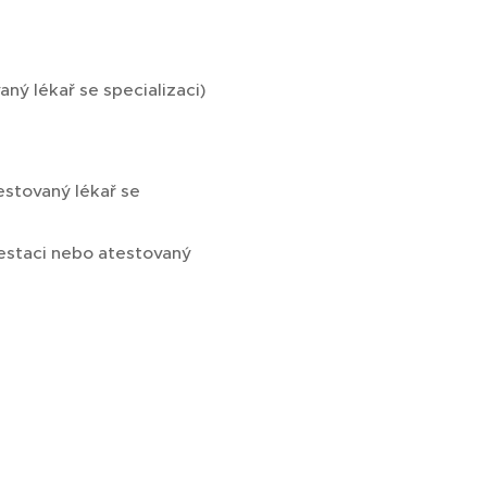
ný lékař se specializaci)
estovaný lékař se
testaci nebo atestovaný