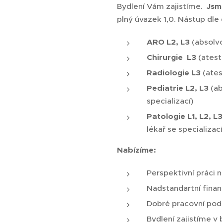
Bydlení Vám zajistíme.
Jsm
plný úvazek 1,0. Nástup dl
ARO L2, L3
(absolv
Chirurgie L3
(atest
Radiologie L3
(ates
Pediatrie L2, L3
(a
specializací)
Patologie L1, L2, L
lékař se specializací
Nabízíme:
Perspektivní práci 
Nadstandartní fina
Dobré pracovní po
Bydlení zajistíme v