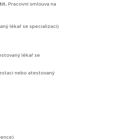
tit.
Pracovní smlouva na
aný lékař se specializaci)
estovaný lékař se
testaci nebo atestovaný
rence)