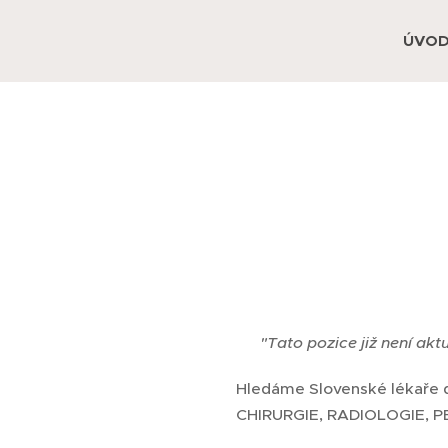
ÚVO
❌
"Tato pozice již není akt
Hledáme Slovenské lékaře 
CHIRURGIE, RADIOLOGIE, P