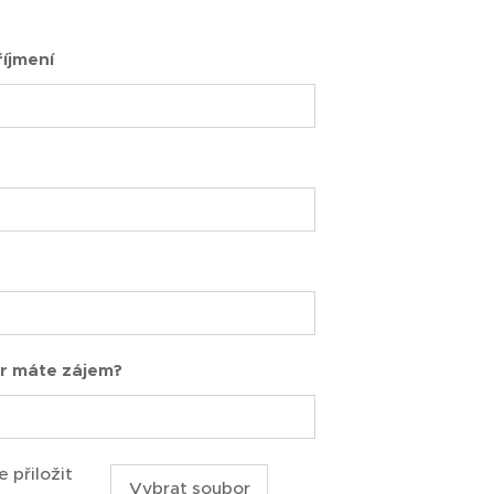
íjmení
r máte zájem?
 přiložit
Vybrat soubor