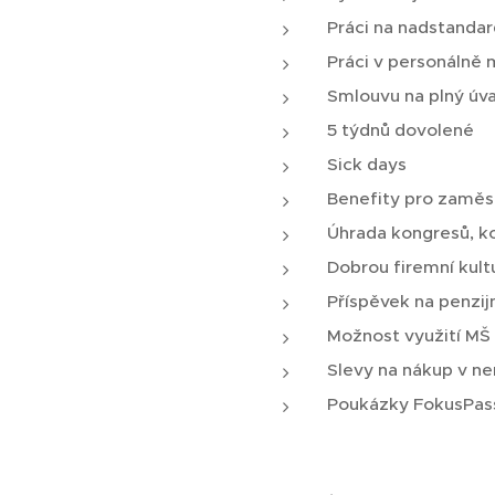
Práci na nadstanda
Práci v personálně
Smlouvu na plný úva
5 týdnů dovolené
Sick days
Benefity pro zamě
Úhrada kongresů, ko
Dobrou firemní kult
Příspěvek na penzijn
Možnost využití MŠ
Slevy na nákup v ne
Poukázky FokusPas