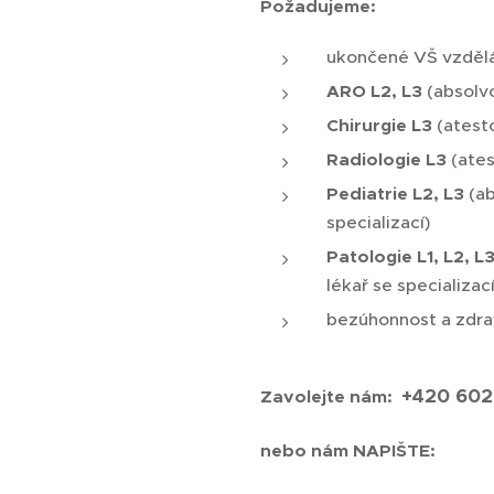
Požadujeme:
ukončené VŠ vzdělá
ARO L2, L3
(absolv
Chirurgie L3
(atest
Radiologie L3
(ates
Pediatrie L2, L3
(a
specializací)
Patologie L1, L2, L
lékař se specializací
bezúhonnost a zdra
+420 602
Zavolejte nám:
nebo nám NAPIŠTE: