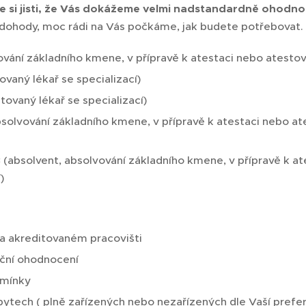
e si jisti, že Vás dokážeme velmi nadstandardně ohodno
e dohody, moc rádi na Vás počkáme, jak budete potřebovat.
ování základního kmene, v přípravě k atestaci nebo atestov
ovaný lékař se specializací)
tovaný lékař se specializací)
bsolvování základního kmene, v přípravě k atestaci nebo at
3
(absolvent, absolvování základního kmene, v přípravě k a
)
na akreditovaném pracovišti
nční ohodnocení
dmínky
 bytech ( plně zařízených nebo nezařízených dle Vaší prefe