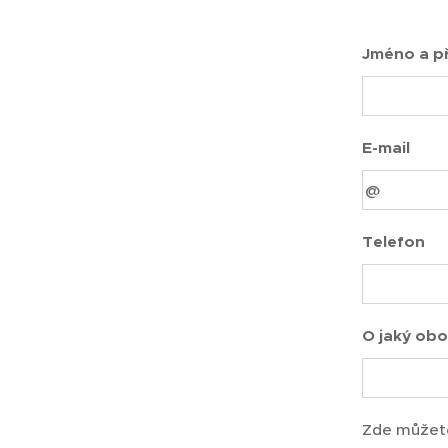
Jméno a př
E-mail
Telefon
O jaký obo
Zde můžete