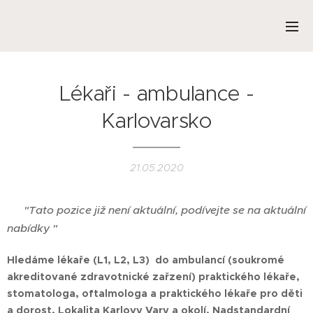
Lékaři - ambulance -
Karlovarsko
21.05.2020
❌
"Tato pozice již není aktuální, podívejte se na aktuální
nabídky "
Hledáme lékaře (L1, L2, L3) do ambulancí (soukromé
akreditované zdravotnické zařzení) praktického lékaře,
stomatologa, oftalmologa a praktického lékaře pro děti
a dorost. Lokalita Karlovy Vary a okolí. Nadstandardní