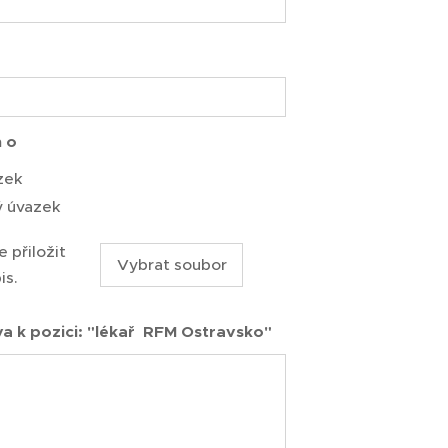
 o
zek
ý úvazek
 přiložit
Vybrat soubor
is.
a k pozici: "lékař RFM Ostravsko"