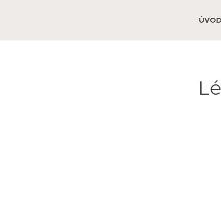
ÚVO
Lé