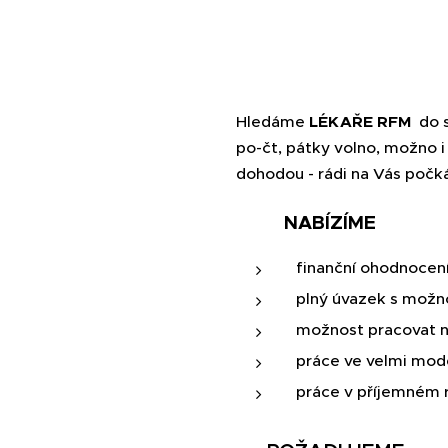
Hledáme
LÉKAŘE RFM
do s
po-čt, pátky volno, možno 
dohodou - rádi na Vás poč
💰 NABÍZÍME
finanční ohodnoce
plný úvazek s možno
možnost pracovat n
práce ve velmi moder
práce v příjemném 