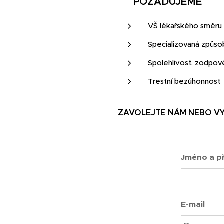
📌
POŽADUJEME
VŠ lékařského směru
Specializovaná způsob
Spolehlivost, zodpo
Trestní bezúhonnost
ZAVOLEJTE NÁM NEBO VY
Jméno a př
E-mail