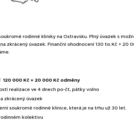
oukromé rodinné kliniky na Ostravsku. Plný úvazek s možno
i na zkrácený úvazek. Finanční ohodnocení 130 tis Kč + 20
káme.
ní
120 000 Kč + 20 000 Kč odměny
stí realizace ve 4 dnech po-čt, pátky volno
a zkrácený úvazek
ní soukromé rodinné klinice, která je na trhu už 30 let.
rodinném kolektivu