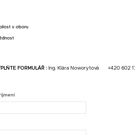
ilost v oboru
vědnost
PLŃTE FORMULÁŘ :
Ing. Klára Noworytová ☎ +420 602 1
íjmení