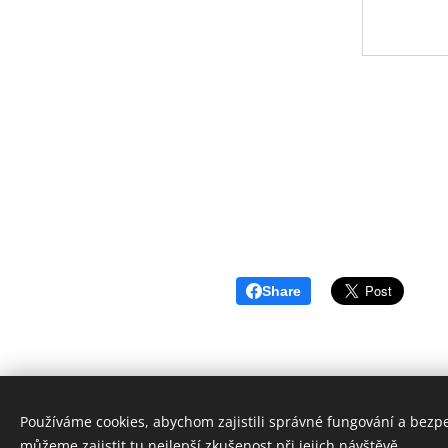
Share
Používáme cookies, abychom zajistili správné fungování a bezp
můžeme zajistit tu nejlepší zkušenost při jejich návštěvě.