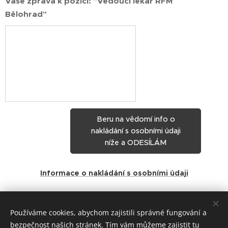
Vaše zpráva k pozici: "Vedoucí lékař RFM
Bělohrad"
Beru na vědomí info o
nakládání s osobními údaji
níže a ODESÍLÁM
Informace o nakládání s osobními údaji
Share
Používáme cookies, abychom zajistili správné fungování a
bezpečnost našich stránek. Tím vám můžeme zajistit tu