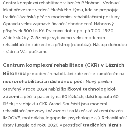
Centra komplexní rehabilitace v lázních Bělohrad. Vedoucí
lékař převezme vedení lékařského týmu, kde se propojuje
tradiční lázeňská péče s moderními rehabilitačními postupy.
Opravdu velmi zajímavé finanční ohodnocení. Náborový
příspěvek 500 tis Kč. Pracovní doba: po–pá 7:00–15:30,
žádné služby. Zařízení je vybaveno velmi moderním
rehabilitačním zařízením a přístroji (robotika). Nástup dohodou
- rádi na Vás počkáme.
Centrum komplexní rehabilitace (CKR) v Lázních
Bělohrad
je moderní rehabilitační zařízení se zaměřením na
neurorehabilitaci a následnou péči
. Nový pavilon
špičkové technologické
otevřený v roce 2024 nabízí
zázemí
a péči o pacienty na 60 lůžkách, další kapacita 60
lůžek je v objektu CKR Grand. Součástí jsou moderní
rehabilitační provozy i návaznost na lázeňské zázemí (bazén,
IMOOVE, motodlahy, logopedie, psychologie aj.). Rehabilitační
tradičních lázní s
ústav funguje od roku 2020 v prostředí