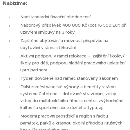
Nabízíme:
Nadstandardní finanční ohodnocení
Náborový příspěvek 400 000 Kč (cca 16 500 Eur) při
uzavření smlouvy na 3 roky
Zajištěné ubytování a možnost příspěvku na
ubytování v rámci stěhování
Aktivní podporu v rámci relokace – zajištění školky/
školy pro děti, podporu hledání pracovního uplatnění
i pro partnera
Týden dovolené nad rámec stanovený zákonem
Další zaměstnanecké výhody a benefity v rámci
systému Cafeterie – dotované stravování, volný
vstup do multifunkčního fitness centra, zvýhodněné
kulturní a sportovní akce různého typu, aj.
Moderní pracovní prostředí a region s řadou
památek, parků a krásnou okolní přírodou Krušných
hor a Slavkovského lesa