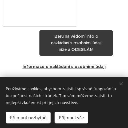
Beru na vědomí info o
nakládání s osobními údaji
níže a ODESÍLÁM
Informace o nakládání s osobními údaji
Share
Používáme cookies, abychom zajistili správné fungování a
bezpečnost našich stránek. Tím vám můžeme zajistit tu
nejlepší zkušenost při jejich návštěvě.
Přijmout nezbytné
Přijmout vše
Vytvořeno službou
Webnode
Cookies