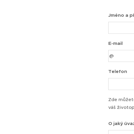
Jméno a př
E-mail
Telefon
Zde můžete
váš životop
O jaký úva