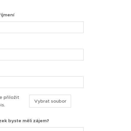
íjmení
 přiložit
Vybrat soubor
is.
zek byste měli zájem?