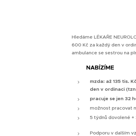
Hledáme LÉKAŘE NEUROLOGIE
600 Kč za každý den v ordin
ambulance se sestrou na p
💰 NABÍZÍME
mzda: až 135 tis. K
den v ordinaci (tzn
pracuje se jen 32 
možnost pracovat n
5 týdnů dovolené + 
Podporu v dalším v