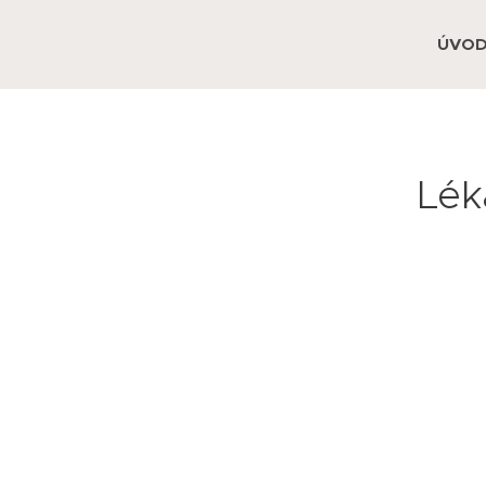
ÚVO
Lék