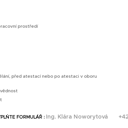
racovní prostředí
ání, před atestací nebo po atestaci v oboru
ovědnost
t
Ing. Klára Noworytová
☎
+42
PLŃTE FORMULÁŘ :