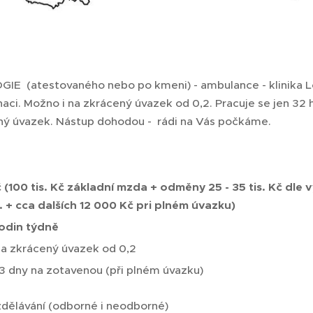
 (atestovaného nebo po kmeni) - ambulance - klinika L
aci. Možno i na zkrácený úvazek od 0,2. Pracuje se jen 32
lný úvazek. Nástup dohodou - rádi na Vás počkáme.
č (100 tis. Kč základní mzda + odměny 25 - 35 tis. Kč dle
. + cca dalších 12 000 Kč pri plném úvazku)
hodin týdně
a zkrácený úvazek od 0,2
3 dny na zotavenou (při plném úvazku)
zdělávání (odborné i neodborné)