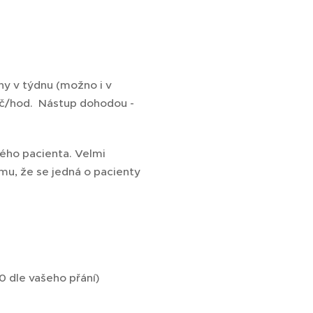
y v týdnu (možno i v
 Kč/hod. Nástup dohodou -
ého pacienta. Velmi
u, že se jedná o pacienty
0 dle vašeho přání)