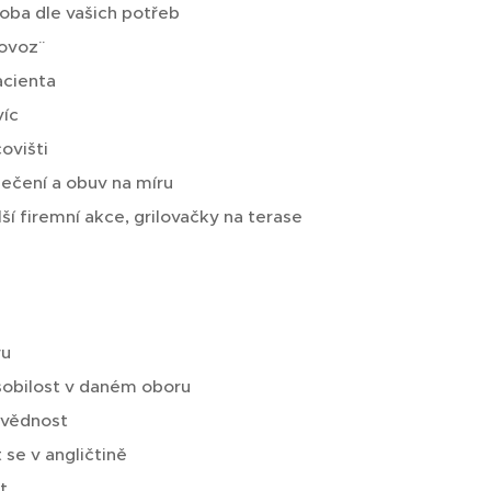
doba dle vašich potřeb
ovoz¨
acienta
víc
ovišti
lečení a obuv na míru
ší firemní akce, grilovačky na terase
ru
sobilost v daném oboru
ovědnost
se v angličtině
t