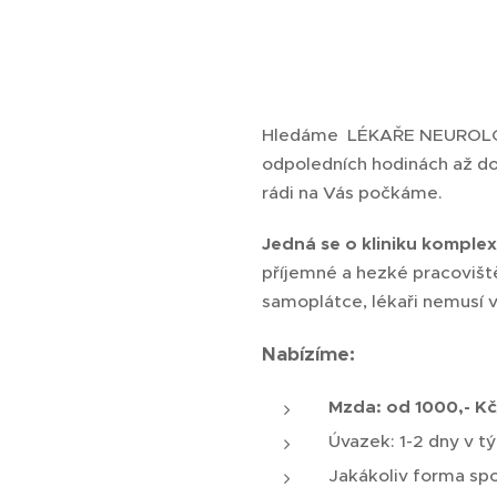
Hledáme LÉKAŘE NEUROLOGIE
odpoledních hodinách až do
rádi na Vás počkáme.
Jedná se o kliniku komple
příjemné a hezké pracovišt
samoplátce, lékaři nemusí 
Nabízíme:
Mzda: od 1000,- K
Úvazek: 1-2 dny v t
Jakákoliv forma sp