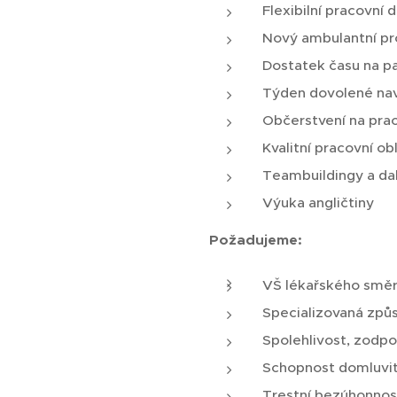
Flexibilní pracovní 
Nový ambulantní pr
Dostatek času na p
Týden dovolené na
Občerstvení na prac
Kvalitní pracovní ob
Teambuildingy a dal
Výuka angličtiny
Požadujeme:
VŠ lékařského smě
Specializovaná způ
Spolehlivost, zodp
Schopnost domluvit 
Trestní bezúhonnos