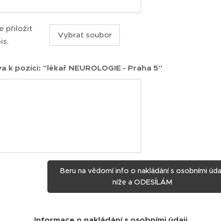
 přiložit
Vybrat soubor
is.
a k pozici: "lékař NEUROLOGIE - Praha 5"
Beru na vědomí info o nakládání s osobními úda
níže a ODESÍLÁM
Informace o nakládání s osobními údaji