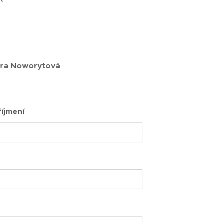
ára Noworytová
íjmení