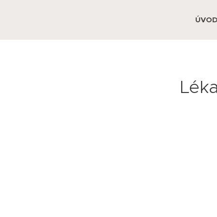
ÚVO
Léka