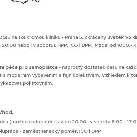
 na soukromou kliniku - Praha 5. Zkrácený úvazek 1-2 dn
 20:00 nebo i v sobotu), HPP, IČO i DPP. Mzda: od 1000,-
xní péče pro samoplátce
- naprostý dostatek času na každ
ě s moderním vybavením a fajn kolektivem. Vzhledem k tom
vykazovat pojišťovnám.
č/hod.
ýdnu (možno i odpoledne až do 20:00 i v sobotu 8:00 - 17:0
olupráce - zaměstnanecký poměr, IČO i DPP