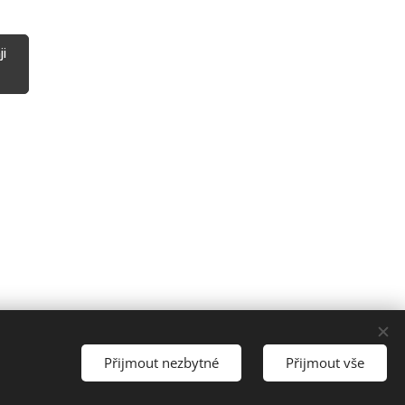
ji
Přijmout nezbytné
Přijmout vše