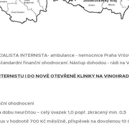
ALISTA INTERNISTA- ambulance - nemocnice Praha Vršovi
tandardní finanční ohodnocení. Nástup dohodou - rádi na
TERNISTU I DO NOVĚ OTEVŘENÉ KLINIKY NA VINOHRADE
nční ohodnocení
 dobu neurčitou – celý úvazek 1,0 popř. zkrácený min. 0,5
Plus v hodnotě 700 Kč měsíčně, příspěvek na dovolenou 10