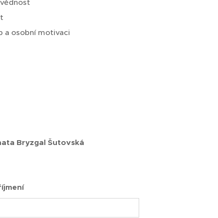
ovědnost
t
p a osobní motivaci
nata Bryzgal Šutovská
íjmení