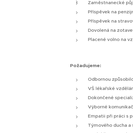
Zaměstnanecké půj
Příspěvek na penzijn
Příspěvek na stravo
Dovolená na zotave
Placené volno na vz
Požadujeme:
Odbornou způsobilo
VŠ lékařské vzdělán
Dokončené speciali
Výborné komunikační
Empatii při práci s 
Týmového ducha a 