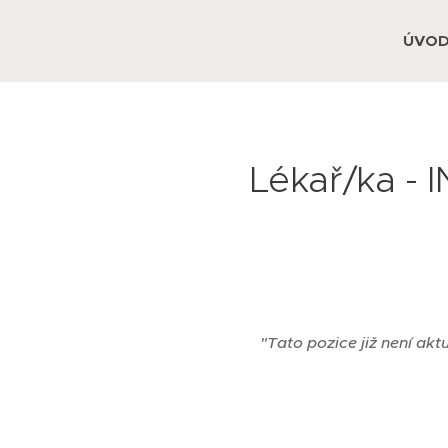
ÚVO
Lékař/ka - 
❌
"Tato pozice již není akt