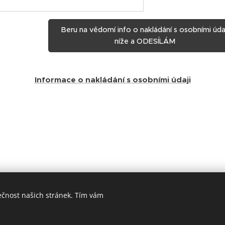
Beru na vědomí info o nakládání s osobními úda
níže a ODESÍLÁM
Informace o nakládání s osobními údaji
ečnost našich stránek. Tím vám
Vytvořeno službou
Webnode
Cookies