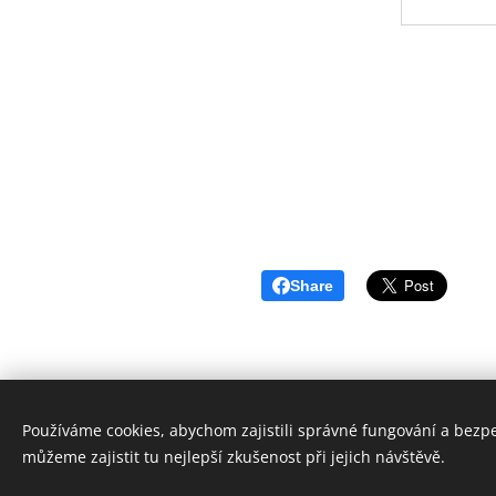
Share
Používáme cookies, abychom zajistili správné fungování a bezp
můžeme zajistit tu nejlepší zkušenost při jejich návštěvě.