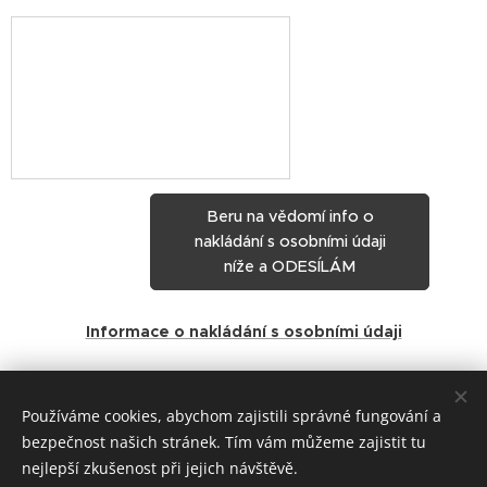
Beru na vědomí info o
nakládání s osobními údaji
níže a ODESÍLÁM
Informace o nakládání s osobními údaji
Share
Používáme cookies, abychom zajistili správné fungování a
bezpečnost našich stránek. Tím vám můžeme zajistit tu
nejlepší zkušenost při jejich návštěvě.