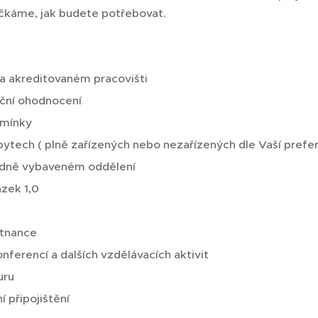
čkáme, jak budete potřebovat.
na akreditovaném pracovišti
nční ohodnocení
dmínky
 bytech ( plně zařízených nebo nezařízených dle Vaší prefe
rdně vybaveném oddělení
zek 1,0
stnance
nferencí a dalších vzdělávacích aktivit
uru
í připojištění