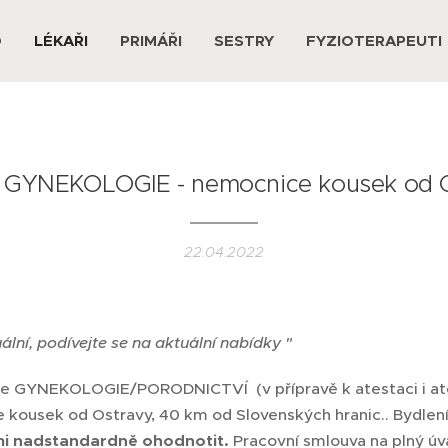
D
LÉKAŘI
PRIMÁŘI
SESTRY
FYZIOTERAPEUTI
- GYNEKOLOGIE - nemocnice kousek od 
22.04.2022
uální, podívejte se na aktuální nabídky "
e GYNEKOLOGIE/PORODNICTVÍ (v přípravě k atestaci i at
ce kousek od Ostravy, 40 km od Slovenských hranic.. Bydle
lmi nadstandardně ohodnotit.
Pracovní smlouva na plný úv