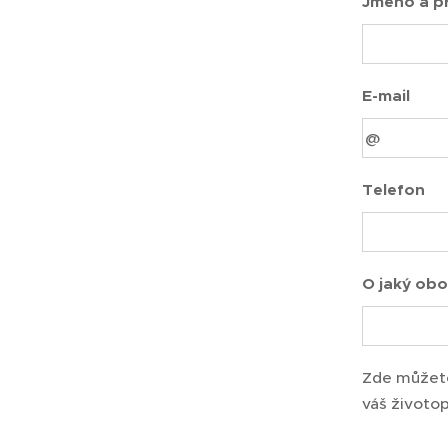
Jméno a př
E-mail
Telefon
O jaký obo
Zde můžete
váš životop