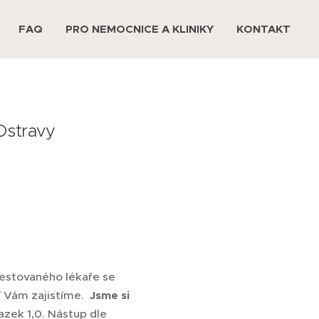
FAQ
PRO NEMOCNICE A KLINIKY
KONTAKT
Ostravy
estovaného lékaře se
ní Vám zajistíme.
Jsme si
azek 1,0. Nástup dle