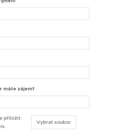
íjmení
r máte zájem?
 přiložit
Vybrat soubor
is.