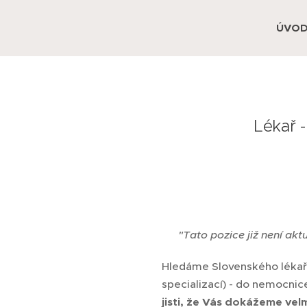
ÚVO
Lékař 
❌
"Tato pozice již není akt
Hledáme Slovenského lékař
specializací) - do nemocni
jisti, že Vás dokážeme ve