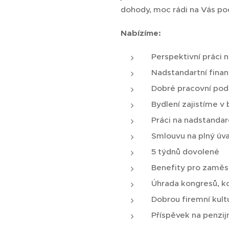
dohody, moc rádi na Vás po
Nabízíme:
Perspektivní práci 
Nadstandartní fina
Dobré pracovní po
Bydlení zajistíme v
Práci na nadstanda
Smlouvu na plný úva
5 týdnů dovolené
Benefity pro zamě
Úhrada kongresů, ko
Dobrou firemní kult
Příspěvek na penzijn