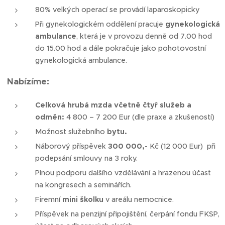
80% velkých operací se provádí laparoskopicky
Při gynekologickém oddělení pracuje
gynekologická
ambulance
, která je v provozu denně od 7.00 hod
do 15.00 hod a dále pokračuje jako pohotovostní
gynekologická ambulance.
Nabízíme:
Celková hrubá mzda včetně čtyř služeb a
odměn:
4 800 – 7 200 Eur (dle praxe a zkušeností)
Možnost služebního
bytu.
Náborový příspěvek
300 000,-
Kč (12 000 Eur) při
podepsání smlouvy na 3 roky.
Plnou podporu dalšího vzdělávání a hrazenou účast
na kongresech a seminářích.
Firemní
mini školku
v areálu nemocnice.
Příspěvek na penzijní připojištění, čerpání fondu FKSP,