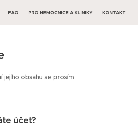
FAQ
PRO NEMOCNICE A KLINIKY
KONTAKT
e
 jejího obsahu se prosím
te účet?