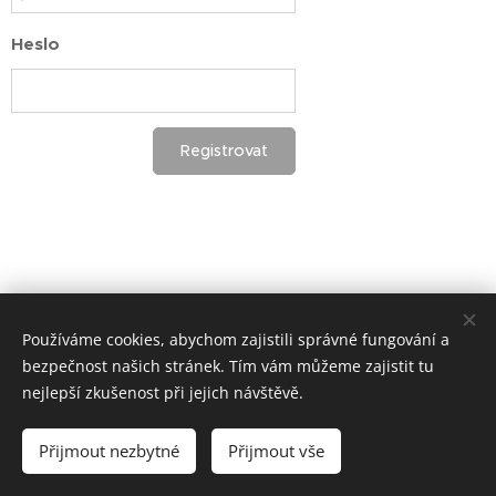
Heslo
Registrovat
Používáme cookies, abychom zajistili správné fungování a
bezpečnost našich stránek. Tím vám můžeme zajistit tu
nejlepší zkušenost při jejich návštěvě.
Přijmout nezbytné
Přijmout vše
Vytvořeno službou
Webnode
Cookies