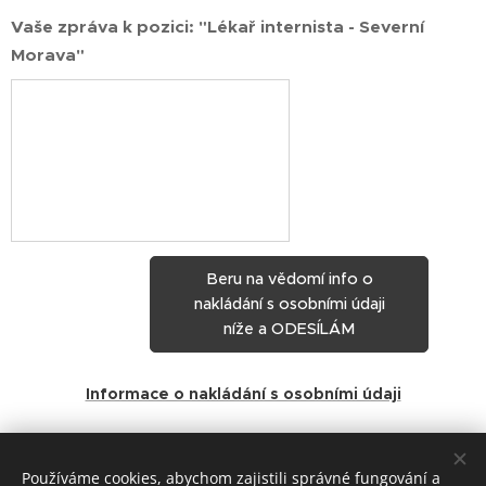
Vaše zpráva k pozici: "Lékař internista - Severní
Morava"
Beru na vědomí info o
nakládání s osobními údaji
níže a ODESÍLÁM
Informace o nakládání s osobními údaji
Share
Používáme cookies, abychom zajistili správné fungování a