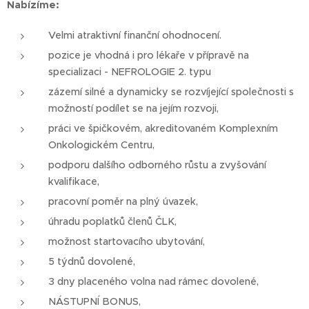
Nabízíme:
Velmi atraktivní finanční ohodnocení.
pozice je vhodná i pro lékaře v přípravě na
specializaci - NEFROLOGIE 2. typu
zázemí silné a dynamicky se rozvíjející společnosti s
možností podílet se na jejím rozvoji,
práci ve špičkovém, akreditovaném Komplexním
Onkologickém Centru,
podporu dalšího odborného růstu a zvyšování
kvalifikace,
pracovní poměr na plný úvazek,
úhradu poplatků členů ČLK,
možnost startovacího ubytování,
5 týdnů dovolené,
3 dny placeného volna nad rámec dovolené,
NÁSTUPNÍ BONUS,