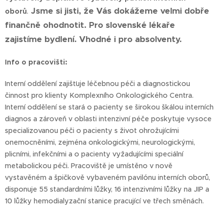
Jsme si jisti, že Vás dokážeme velmi dobře
oborů
.
finančně ohodnotit. Pro slovenské lékaře
zajistíme bydlení. Vhodné i pro absolventy.
Info o pracovišti:
Interní oddělení zajišťuje léčebnou péči a diagnostickou
činnost pro klienty Komplexního Onkologického Centra.
Interní oddělení se stará o pacienty se širokou škálou interních
diagnos a zároveň v oblasti intenzivní péče poskytuje vysoce
specializovanou péči o pacienty s život ohrožujícími
onemocněními, zejména onkologickými, neurologickými,
plicními, infekčními a o pacienty vyžadujícími speciální
metabolickou péči. Pracoviště je umístěno v nově
vystavěném a špičkově vybaveném pavilónu interních oborů,
disponuje 55 standardními lůžky, 16 intenzivními lůžky na JIP a
10 lůžky hemodialyzační stanice pracující ve třech směnách.