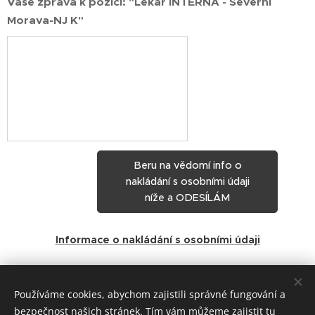
Vaše zpráva k pozici: "Lékař INTERNA - Severní
Morava-NJ K"
Beru na vědomí info o
nakládání s osobními údaji
níže a ODESÍLÁM
Informace o nakládání s osobními údaji
Share
Používáme cookies, abychom zajistili správné fungování a
bezpečnost našich stránek. Tím vám můžeme zajistit tu