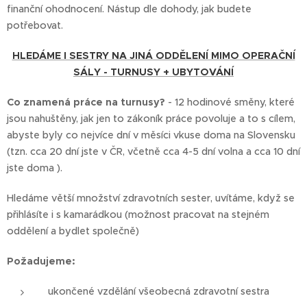
finanční ohodnocení. Nástup dle dohody, jak budete
potřebovat.
HLEDÁME I SESTRY NA JINÁ ODDĚLENÍ MIMO OPERAČNÍ
SÁLY - TURNUSY + UBYTOVÁNÍ
Co znamená práce na turnusy?
- 12 hodinové směny, které
jsou nahuštěny, jak jen to zákoník práce povoluje a to s cílem,
abyste byly co nejvíce dní v měsíci vkuse doma na Slovensku
(tzn. cca 20 dní jste v ČR, včetně cca 4-5 dní volna a cca 10 dní
jste doma ).
Hledáme větší množství zdravotních sester, uvítáme, když se
přihlásíte i s kamarádkou (možnost pracovat na stejném
oddělení a bydlet společně)
Požadujeme:
ukončené vzdělání všeobecná zdravotní sestra