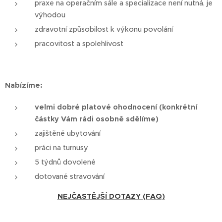
praxe na operačním sále a specializace není nutná, je
výhodou
zdravotní způsobilost k výkonu povolání
pracovitost a spolehlivost
Nabízíme:
velmi dobré platové ohodnocení (konkrétní
částky Vám rádi osobně sdělíme)
zajištěné ubytování
práci na turnusy
5 týdnů dovolené
dotované stravování
NEJČASTĚJŠÍ DOTAZY (FAQ)