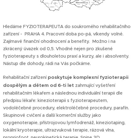
Hledáme FYZIOTERAPEUTA do soukromého rehabilitačního
zařízení - PRAHA 4. Pracovní doba po-pá, víkendy volné.
Zajímavé finanční ohodnocení a benefity. Možno i na
zkrácený úvazek od 0,5. Vhodné nejen pro zkušené
fyzioterapeuty s dlouholetou praxí a kurzy, ale i absolventy.
Nástup dle dohody, rádi na Vás počkáme.
poskytuje komplexní fyzioterapii
Rehabilitační zařízení
dospělým a dětem od 6-ti let
zahrnující vyšetření
rehabilitačním lékařem a následnou individuální terapii dle
předpisu lékaře: kinezioterapii s fyzioterapeutem,
vodoléčebné procedury, elektroléčebné procedury, parafín.
Skupinové cvičení a další komerční služby jako
oxygenoterapie, přístrojovou lymfodrenáž, kineziotaping,
lokální kryoterapie, ultrazvuková terapie, rázová vlna,
propriofoot, neurokinetická terapie, Spine 3D..