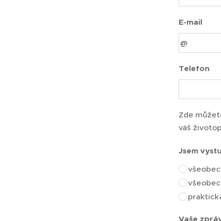
E-mail
Telefon
Zde můžete
váš životop
Jsem vyst
všeobecn
všeobec
praktick
Vaše zpráv