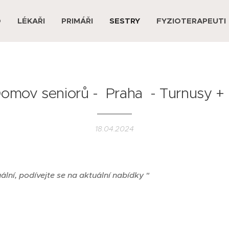
D
LÉKAŘI
PRIMÁŘI
SESTRY
FYZIOTERAPEUTI
Domov seniorů - Praha - Turnusy +
18.04.2024
uální, podívejte se na aktuální nabídky "