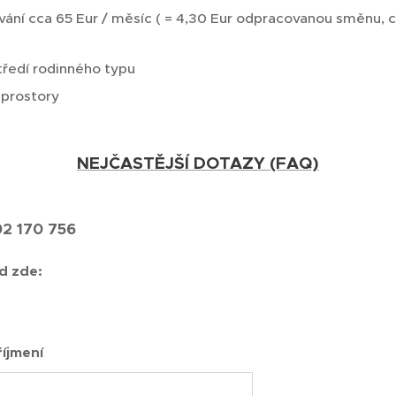
vání cca 65 Eur / měsíc ( = 4,30 Eur odpracovanou směnu, co
středí rodinného typu
 prostory
NEJČASTĚJŠÍ DOTAZY (FAQ)
02 170 756
d zde:
íjmení