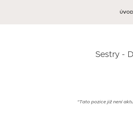
ÚVO
Sestry - 
❌
"Tato pozice již není akt