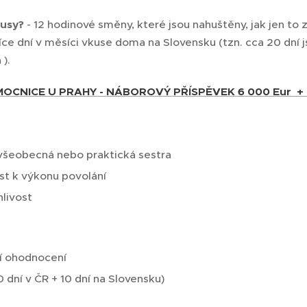
usy?
- 12 hodinové směny, které jsou nahuštěny, jak jen to 
íce dní v měsíci vkuse doma na Slovensku (tzn. cca 20 dní j
 ).
MOCNICE U PRAHY - NÁBOROVÝ PŘÍSPĚVEK 6 000 Eur 
všeobecná nebo praktická sestra
st k výkonu povolání
hlivost
ní ohodnocení
 dní v ČR + 10 dní na Slovensku)