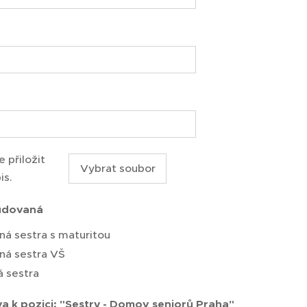
 přiložit
Vybrat soubor
is.
udovaná
á sestra s maturitou
ná sestra VŠ
á sestra
a k pozici: "Sestry - Domov seniorů Praha"