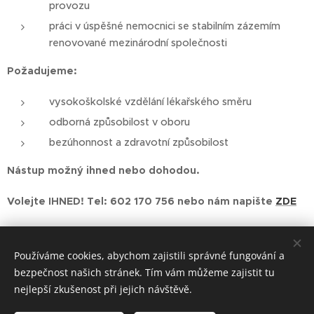
provozu
práci v úspěšné nemocnici se stabilním zázemím
renovované mezinárodní společnosti
Požadujeme:
vysokoškolské vzdělání lékařského směru
odborná způsobilost v oboru
bezúhonnost a zdravotní způsobilost
Nástup možný ihned nebo dohodou.
Volejte IHNED! Tel: 602 170 756 nebo nám napište
ZDE
Share
Používáme cookies, abychom zajistili správné fungování a
bezpečnost našich stránek. Tím vám můžeme zajistit tu
nejlepší zkušenost při jejich návštěvě.